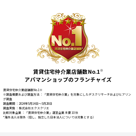
学校名、契約状況その他記述等により、当該お客様を識別できる情報
（以下「個人情報」といいます。）を取得・利用させていただいており
ます。当社は、これらのお客様の個人情報の適正な保護を重大責務と認
識し、この責務を果たすために、次の方針のもとで個人情報を取り扱い
ます。
個人情報に適用される「個人情報の保護に関する法律」その他の関
係法令を遵守するとともに、一般に公正妥当と認められる個人情報
の取扱いに関する慣行に準拠し、適切に取り扱います。
個人情報の取扱いに関する個人情報管理責任者を設置し、法や当社
賃貸住宅仲介業店舗数No.1
※
の規程に違反している事実を把握した場合の責任者への報告体制を
アパマンショップのフランチャイズ
整備します。
賃貸住宅仲介業店舗数No.1※
個人情報の取扱いに関する留意事項について、当社の規程に記載す
※調査概要および調査方法 ：「賃貸住宅仲介業」を対象にしたデスクリサーチおよびヒアリン
るとともに、定期的な研修会を実施することで従業者へ周知徹底し
グ調査
調査期間 ：2024年5月14日～5月28日
ます。また、取引先等に対しても適切に個人情報を取り扱うように
調査実施 ：株式会社エクスクリエ
要請します。
比較対象企業 ：「賃貸住宅仲介業」運営企業 主要 10 社
*海外法人は除外（但し、独立した日本法人については対象とする）
個人情報の取得に際しては、利用目的を特定して通知又は公表し、
その利用目的に従って個人情報を取り扱います。
個人情報の漏洩、紛失、改ざん等を防止するため、個人情報を取り