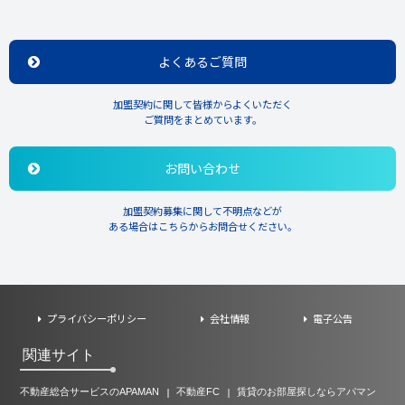
扱う区域において従業者の入退室管理を行うなどの必要な対策を講
じて、適切な管理を行います。
個人データを取り扱う情報システムについて、外部接続やデータベ
よくあるご質問
ースへのアクセス権限を制限するほか、不正ソフトウェアから保護
するシステムを導入します。
加盟契約に関して皆様からよくいただく
ご質問をまとめています。
保有する個人情報について、お客様本人からの開示、訂正、削除、
利用停止、第三者への提供停止、又は第三者への提供記録若しくは
お問い合わせ
第三者からの提供の記録の開示の依頼を所定の窓口でお受けして、
誠意をもって対応します。
加盟契約募集に関して不明点などが
個人データを保管している日本国における個人情報の保護に関する
ある場合はこちらからお問合せください。
制度を把握したうえで、安全管理措置を実施します。
2. 利用目的
コンサルティング、調査等に関する契約その他取り決め事項の履行
プライバシーポリシー
会社情報
電子公告
に必要な範囲における、利用・管理及び情報・当サービスの提供
関連サイト
当サービス利用状況分析による適切な当サービスの広告・宣伝その
他当社及び当社子会社、当社グループ会社（https://apamanshop-
不動産総合サービスのAPAMAN
不動産FC
賃貸のお部屋探しならアパマン